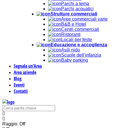
Parchi a tema
Parchi acquatici
Strutture commerciali
Aree commerciali varie
B&B e Hotel
Centri commerciali
Ristoranti
Locali per feste
Educazione e accoglienza
Asili nido
Scuole dell’infanzia
Baby parking
Segnala un’Area
Area aziende
Blog
Eventi
Contatti
Raggio: Off