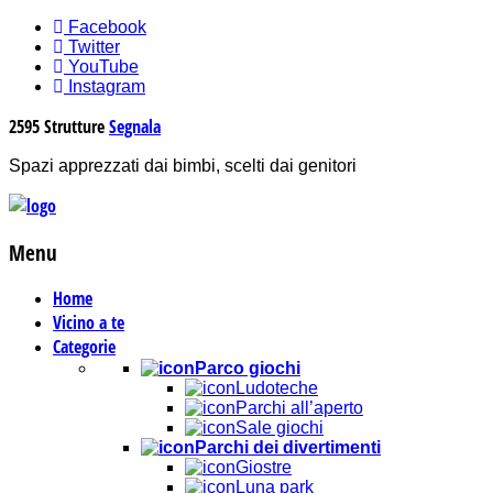
Facebook
Twitter
YouTube
Instagram
2595
Strutture
Segnala
Spazi apprezzati dai bimbi, scelti dai genitori
Menu
Home
Vicino a te
Categorie
Parco giochi
Ludoteche
Parchi all’aperto
Sale giochi
Parchi dei divertimenti
Giostre
Luna park