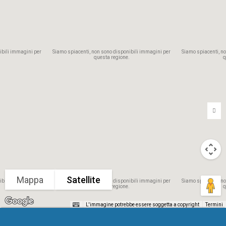
ibili immagini per
Siamo spiacenti, non sono disponibili immagini per
Siamo spiacenti, n
.
questa regione.
q
Mappa
Satellite
ibili immagini per
Siamo spiacenti, non sono disponibili immagini per
Siamo spiacenti, n
.
questa regione.
q
L'immagine potrebbe essere soggetta a copyright
Termini