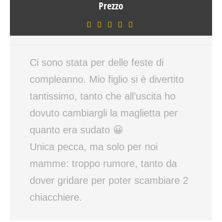
Prezzo
Ci sono stata per delle feste di
compleanno. Mio figlio si è divertito
tantissimo, tanto che all’uscita ho
dovuto cambiargli la maglietta per
quanto era sudato 😀
Unica pecca, ma solo per noi
mamme: troppo rumore, tanto da
dover gridare per poter scambiare 2
chiacchiere.