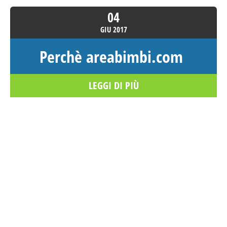
04
GIU
2017
Perchè areabimbi.com
LEGGI DI PIÙ