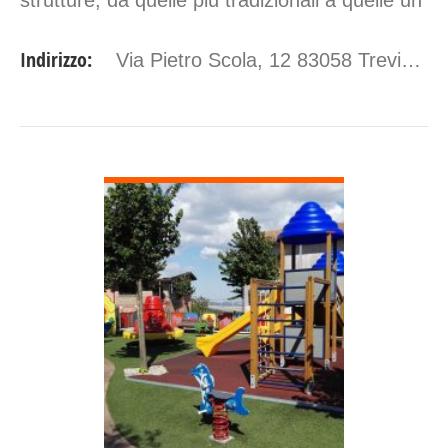
po’ più complesse con scivoli e reti per l&…
Indirizzo:
Via Pietro Scola, 12 83058 Trevico AV
DETTAGLI