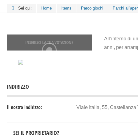
Sei qui:
Home
Items
Parco giochi
Parchi all'aper
All’interno di u
INSERISCI LA TUA VOTAZIONE
anni, per arram
INDIRIZZO
Il nostro indirizzo:
Viale Italia, 55, Castellanza
SEI IL PROPRIETARIO?