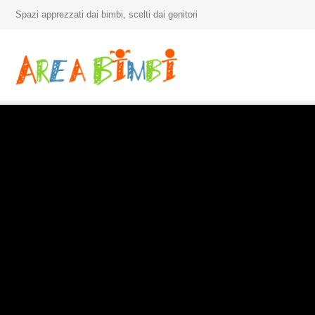
Spazi apprezzati dai bimbi, scelti dai genitori