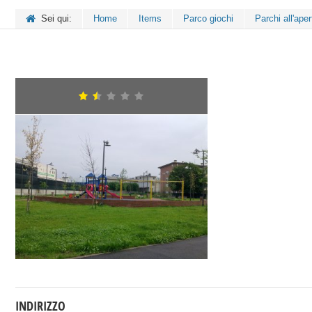
Sei qui:
Home
Items
Parco giochi
Parchi all'aper
INDIRIZZO